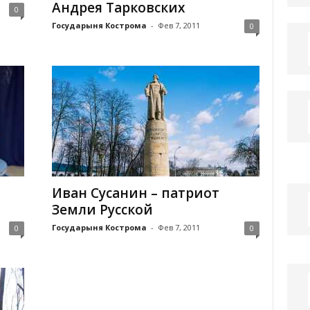
Андрея Тарковских
0
Государыня Кострома
-
Фев 7, 2011
0
Иван Сусанин – патриот
Земли Русской
Государыня Кострома
-
Фев 7, 2011
0
0