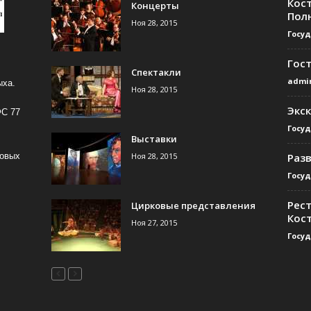
Кос
Концерты
Пол
Ноя 28, 2015
Госу
Гос
Спектакли
admi
ыха.
Ноя 28, 2015
Экс
ФС 77
Госу
Выставки
Ноя 28, 2015
Раз
совых
Госу
Рест
Цирковые представления
Кос
Ноя 27, 2015
Госу