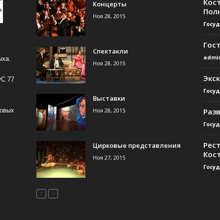
Кос
Концерты
Пол
Ноя 28, 2015
Госу
Гос
Спектакли
admi
ыха.
Ноя 28, 2015
Экс
ФС 77
Госу
Выставки
Ноя 28, 2015
Раз
совых
Госу
Рест
Цирковые представления
Кос
Ноя 27, 2015
Госу