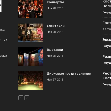
Кос
Концерты
Пол
Ноя 28, 2015
Госу
Гос
Спектакли
admi
ыха.
Ноя 28, 2015
Экс
ФС 77
Госу
Выставки
Ноя 28, 2015
Раз
совых
Госу
Рест
Цирковые представления
Кос
Ноя 27, 2015
Госу