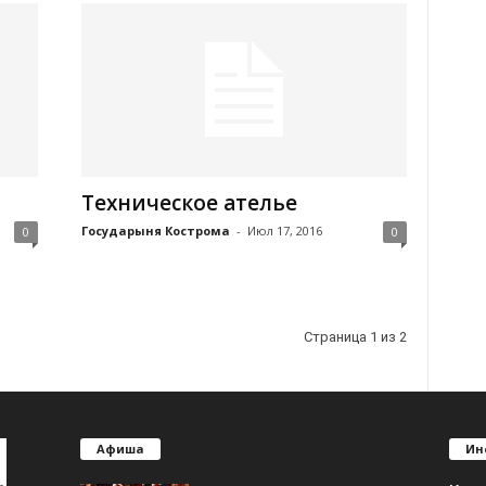
Техническое ателье
Государыня Кострома
-
Июл 17, 2016
0
0
Страница 1 из 2
Афиша
Ин