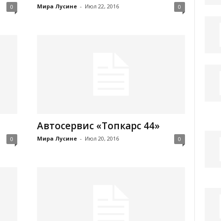
Мира Лусине
-
Июл 22, 2016
0
0
Автосервис «Топкарс 44»
Мира Лусине
-
Июл 20, 2016
0
0