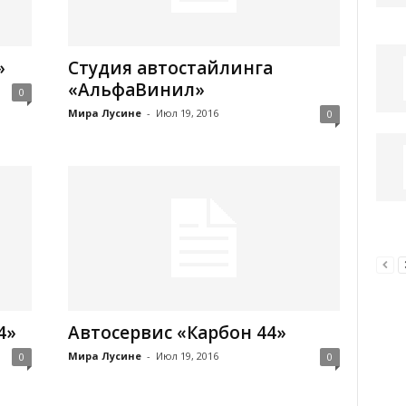
»
Студия автостайлинга
«АльфаВинил»
0
Мира Лусине
-
Июл 19, 2016
0
4»
Автосервис «Карбон 44»
Мира Лусине
-
Июл 19, 2016
0
0