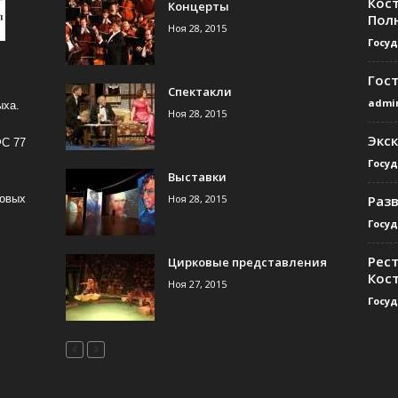
Кос
Концерты
Пол
Ноя 28, 2015
Госу
Гос
Спектакли
admi
ыха.
Ноя 28, 2015
Экс
ФС 77
Госу
Выставки
Ноя 28, 2015
Раз
совых
Госу
Рест
Цирковые представления
Кос
Ноя 27, 2015
Госу