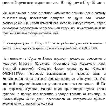
роллов. Мармит открыт для посетителей по будням с 11 до 16 часов.
Меню включает в себя огромное количество позиций, даже самому
взыскательному посетителю придется по душе это богатое
разнообразие. Ценители изысканного кофе не смогут устоять перед
соблазном попробовать эспрессо или капучино, приготовленный на
лучшей в нашем городе кофе-машине.
В выходные дни с 11 до 17 часов работает детская комната с
аниматором, где ваши дети окунутся в игровой мир с XBOX 360.
По пятницам в Сусанин House проходят джазовые вечеринки с
участием Михаила Журакова, известного как Жураков’s band.
Визитной карточкой «Сусанин House» стала группа «Сусанин
ОRCHESTRA», по-своему взглянувшая на мировые хиты и
исполняющая их на исконно русских народных инструментах. Уже
хорошей традицией стало выступление известных исполнителей. Так
на открытие «Сусанин House» была приглашена группа «Иван
Купала», в ноябре нас посетила молодая креативная команда из
Екатеринбурга «Обе две», презентовавшая костромской публике
отменный женский рок на русском.