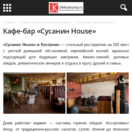
Главная
Кафе и бары: полный список, фото
Кафе-бар «Сусанин House»
Кафе-бар «Сусанин House»
«Сусанин House» в Костроме
— стильный ресторанчик на 150 мест
с уютной домашней обстановкой, европейской кухней, идеально
подходящий для бодрящих завтраков, бизнес-ланчей, деловых
обедов, романтических вечеров и отдыха в кругу друзей и семьи.
Днем работает мармит — система горячих обедов. Ассортимент
блюд: от традиционно-русских салатов, супов, блинов до японских