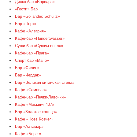
Диско-бар «Варвара»
«Гости» Бар
Бар «Gollandec Schultz»
Бар «Порт»
Кафе «Алегрия»
Кафе-бар «Hundertwasser»
Суши-бар «Сушим весла»
Кафе-бар «Прага»
Спорт бар «Мачо»
Бар «Филин»
Бар «Чердак»
Бар «Великая китайская стена»
Кафе «Самовар»
Кафе-бар «Печки-Лавочки»
Кафе «Москвич 407»
Бар «Золотое кольцо»
Кафе «Ноев Ковчег»
Бар «Ахтамар»
Кафе «Берег»