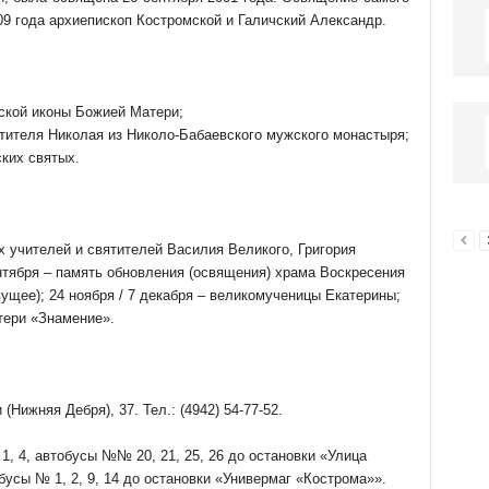
09 года архиепископ Костромской и Галичский Александр.
ской иконы Божией Матери;
тителя Николая из Николо-Бабаевского мужского монастыря;
ких святых.
х учителей и святителей Василия Великого, Григория
нтября – память обновления (освящения) храма Воскресения
ущее); 24 ноября / 7 декабря – великомученицы Екатерины;
тери «Знамение».
(Нижняя Дебря), 37. Тел.: (4942) 54-77-52.
1, 4, автобусы №№ 20, 21, 25, 26 до остановки «Улица
бусы № 1, 2, 9, 14 до остановки «Универмаг «Кострома»».