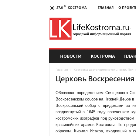
C
КОСТРОМА
ГЛАВНАЯ
О ПРОЕКТ
27.6
НОВОСТИ
КОСТРОМА
ПЛАН
Главная
Кострома достопримечательности. Полн
Церковь Воскресения
Образован определением Священного Син
Воскресенском соборе на Нижней Дебре в 
Воскресенский собор с приделами во и
воздвигнутый в 1645 году попечением к
костромских изографов под руководством 
красивейших храмов Костромы. По преда
образом. Кирилл Исаков, входивший в с