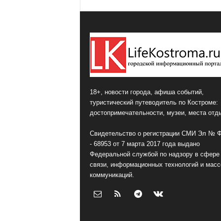
18+, новости города, афиша событий,
туристический путеводитель по Костроме:
достопримечательности, музеи, места отд
Свидетельство о регистрации СМИ Эл № 
- 68953 от 7 марта 2017 года выдано
Федеральной службой по надзору в сфере
связи, информационных технологий и мас
коммуникаций.