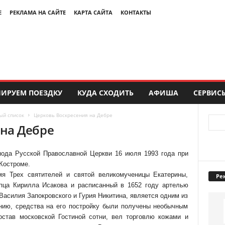
Е
РЕКЛАМА НА САЙТЕ
КАРТА САЙТА
КОНТАКТЫ
ИРУЕМ ПОЕЗДКУ
КУДА СХОДИТЬ
АФИША
СЕРВИС
ый список
Церковь Воскресения на Дебре
 на Дебре
ода Русской Православной Церкви 16 июля 1993 года при
Костроме.
мя Трех святителей и святой великомученицы Екатерины,
Ре
упца Кирилла Исакова и расписанный в 1652 году артелью
Василия Запокровского и Гурия Никитина, является одним из
нию, средства на его постройку были получены необычным
остав московской Гостиной сотни, вел торговлю кожами и