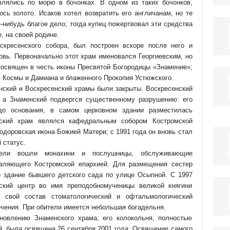
влялись по морю в бочонках. В одном из таких бочонков,
ось золото. Исаков хотел возвратить его англичанам, но те
-нибудь благое дело; тогда купец пожертвовал эти средства
, на своей родине.
скресенского собора, был построен вскоре после него и
ковь. Первоначально этот храм именовался Георгиевским, но
л освящен в честь иконы Пресвятой Богородицы «Знамение»;
 Космы и Дамиана и блаженного Прокопия Устюжского.
нский и Воскресенский храмы были закрыты. Воскресенский
 а Знаменский подвергся существенному разрушению: его
до основания, в самом церковном здании разместилась
нский храм являлся кафедральным собором Костромской
одоровская икона Божией Матери; с 1991 года он вновь стал
 статус.
тели вошли монахини и послушницы, обслуживающие
авляющего Костромской епархией. Для размещения сестер
 здание бывшего детского сада по улице Осыпной. С 1997
ский центр во имя преподобномученицы великой княгини
свой состав стоматологический и офтальмологический
ечения. При обители имеется небольшая богадельня.
новлению Знаменского храма; его колокольня, полностью
й, была освящена 26 сентября 2001 года. Освящение самого