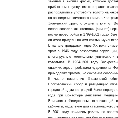
закупал в Англии краски, которые доста
прибывшем к купцу, вместо красок оказал
распорядились употребить золото на какое
на возведение каменного храма в Костроме
Знаменский храм, стоящий к югу от Во
использовался как «теплая» (зимняя) цер
после перестройки в 1799-1802 годах бы
он имел приделы во имя святых мучеников
В начале тридцатых годов ХХ века Знаме
храм в 1946 году возвратили верующим,
многоярусную колокольню уничтожили 
котельная. В 1964-1991 году Воскресе
епархии, здесь пребывала чудотворная Фе
приходским храмом, но сохранил соборный
В число насельниц Знаменской оби
Воскресенский собор и резиденцию упр
городской администрацией было передано
года при монастыре действует медицин
Елисаветы Феодоровны, включающий в 
кабинеты, отделение для стационарного л
В 2001 году начались работы по восста
воссозданная на средства благотворителе