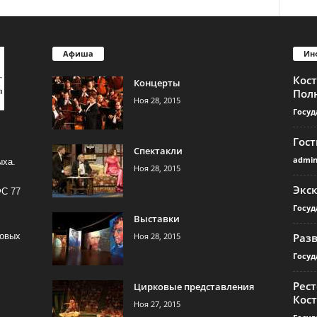
Афиша
Ин
Кос
Концерты
Пол
Ноя 28, 2015
Госуд
Гос
Спектакли
admi
ыха.
Ноя 28, 2015
Экс
ФС 77
Госуд
Выставки
Ноя 28, 2015
Раз
совых
Госуд
Рест
Цирковые представления
Кос
Ноя 27, 2015