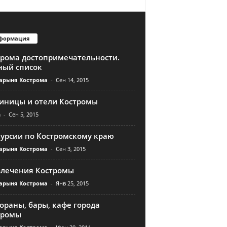
формация
трома достопримечательности.
ный список
арыня Кострома
-
Сен 14, 2015
тиницы и отели Костромы
n
-
Сен 5, 2015
курсии по Костромскому краю
арыня Кострома
-
Сен 3, 2015
влечения Костромы
арыня Кострома
-
Янв 25, 2015
ораны, бары, кафе города
тромы