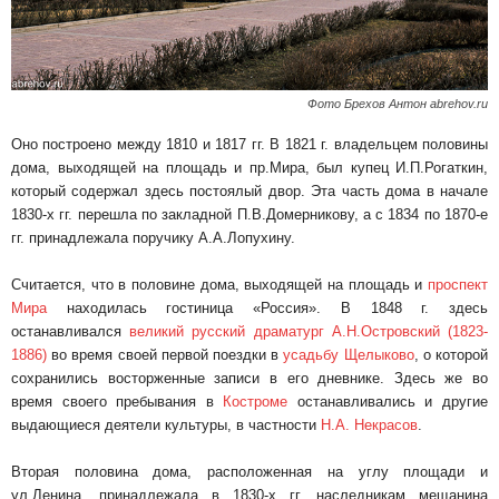
Фото Брехов Антон abrehov.ru
Оно построено между 1810 и 1817 гг. В 1821 г. владельцем половины
дома, выходящей на площадь и пр.Мира, был купец И.П.Рогаткин,
который содержал здесь постоялый двор. Эта часть дома в начале
1830-х гг. перешла по закладной П.В.Домерникову, а с 1834 по 1870-е
гг. принадлежала поручику А.А.Лопухину.
Считается, что в половине дома, выходящей на площадь и
проспект
Мира
находилась гостиница «Россия». В 1848 г. здесь
останавливался
великий русский драматург А.Н.Островский (1823-
1886)
во время своей первой поездки в
усадьбу Щелыково
, о которой
сохранились восторженные записи в его дневнике. Здесь же во
время своего пребывания в
Костроме
останавливались и другие
выдающиеся деятели культуры, в частности
Н.А. Некрасов
.
Вторая половина дома, расположенная на углу площади и
ул.Ленина, принадлежала в 1830-х гг. наследникам мещанина