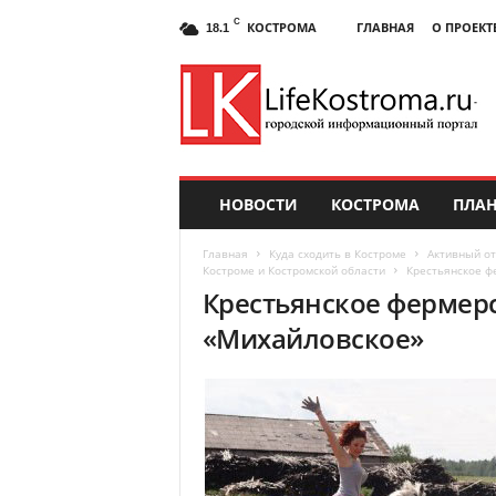
C
КОСТРОМА
ГЛАВНАЯ
О ПРОЕКТ
18.1
НОВОСТИ
КОСТРОМА
ПЛАН
Главная
Куда сходить в Костроме
Активный от
Костроме и Костромской области
Крестьянское ф
Крестьянское фермерс
«Михайловское»