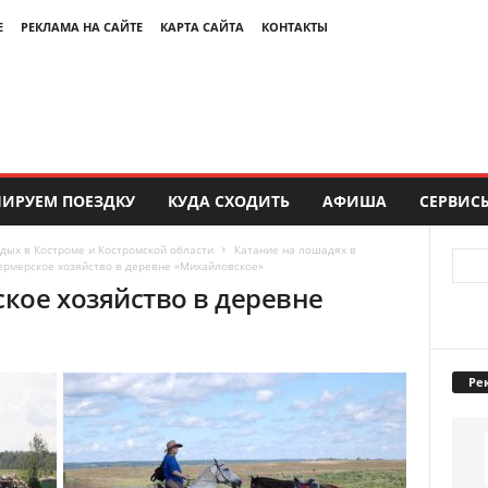
Е
РЕКЛАМА НА САЙТЕ
КАРТА САЙТА
КОНТАКТЫ
ИРУЕМ ПОЕЗДКУ
КУДА СХОДИТЬ
АФИША
СЕРВИС
дых в Костроме и Костромской области
Катание на лошадях в
ермерское хозяйство в деревне «Михайловское»
кое хозяйство в деревне
Ре