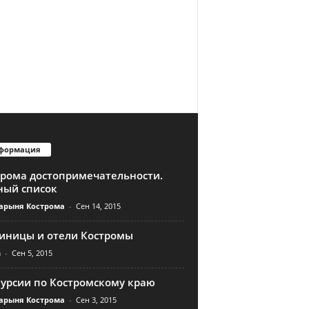
формация
трома достопримечательности.
ный список
арыня Кострома
-
Сен 14, 2015
тиницы и отели Костромы
n
-
Сен 5, 2015
курсии по Костромскому краю
арыня Кострома
-
Сен 3, 2015