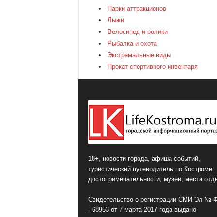
Парки аттракционов
Лыжи
Велосипед и ролики
Рыбалка и охота
Экстремальные виды
Прокат спортивного инвентаря
18+, новости города, афиша событий,
туристический путеводитель по Костроме:
достопримечательности, музеи, места отд
Свидетельство о регистрации СМИ Эл № 
- 68953 от 7 марта 2017 года выдано