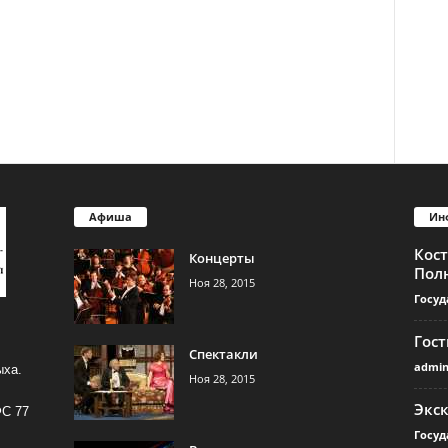
Афиша
Ин
Кос
Концерты
Пол
Ноя 28, 2015
Госуд
Гос
Спектакли
admi
ыха.
Ноя 28, 2015
Экс
ФС 77
Госуд