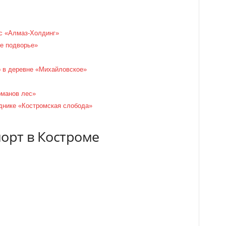
с «Алмаз-Холдинг»
е подворье»
 в деревне «Михайловское»
оманов лес»
днике «Костромская слобода»
порт в Костроме