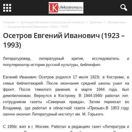
Главная
Культура Костромы и Костромской области
Земляки
Литераторы
Осетров Евгений Иванович (1923 – 1993)
Осетров Евгений Иванович (1923 –
1993)
Литературовед, литературный критик, исследователь и
популяризатор истории русской культуры, библиофил.
Евгений Иванович Осетров родился 17 июля 1923г. в Костроме, в
семье библиотекарей. После окончания средней школы ушел на
фронт. После тяжелого ранения, в марте 1944 года, был
демобилизован. Вернулся в Кострому. В 1944-1946г работал лит.
сотрудником газеты «Северная правда», Затем переехал во
Владимир, где работал в областной газете «Призыв».В 1953 году
заочно окончил Литературный институт им. М. Горького.
С 1956г. жил в г. Москве. Работал в редакциях газет «Литература и