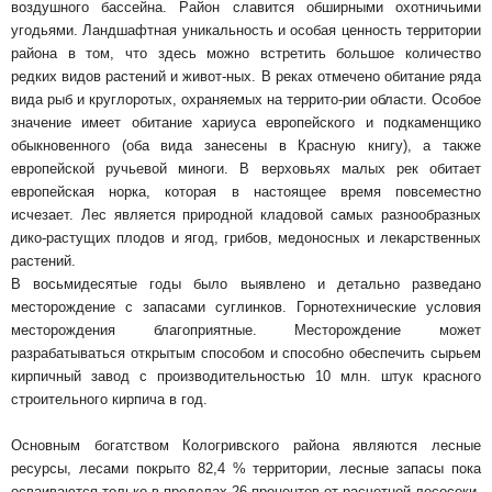
воздушного бассейна. Район славится обширными охотничьими
угодьями. Ландшафтная уникальность и особая ценность территории
района в том, что здесь можно встретить большое количество
редких видов растений и живот-ных. В реках отмечено обитание ряда
вида рыб и круглоротых, охраняемых на террито-рии области. Особое
значение имеет обитание хариуса европейского и подкаменщико
обыкновенного (оба вида занесены в Красную книгу), а также
европейской ручьевой миноги. В верховьях малых рек обитает
европейская норка, которая в настоящее время повсеместно
исчезает. Лес является природной кладовой самых разнообразных
дико-растущих плодов и ягод, грибов, медоносных и лекарственных
растений.
В восьмидесятые годы было выявлено и детально разведано
месторождение с запасами суглинков. Горнотехнические условия
месторождения благоприятные. Месторождение может
разрабатываться открытым способом и способно обеспечить сырьем
кирпичный завод с производительностью 10 млн. штук красного
строительного кирпича в год.
Основным богатством Кологривского района являются лесные
ресурсы, лесами покрыто 82,4 % территории, лесные запасы пока
осваиваются только в пределах 26 процентов от расчетной лесосеки.