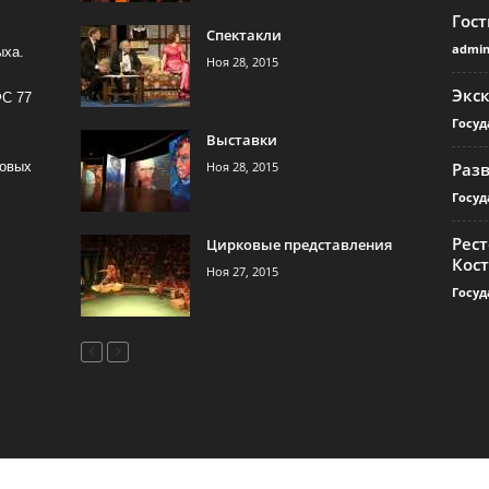
Гос
Спектакли
admi
ыха.
Ноя 28, 2015
Экс
ФС 77
Госуд
Выставки
Ноя 28, 2015
Раз
совых
Госуд
Рест
Цирковые представления
Кос
Ноя 27, 2015
Госуд