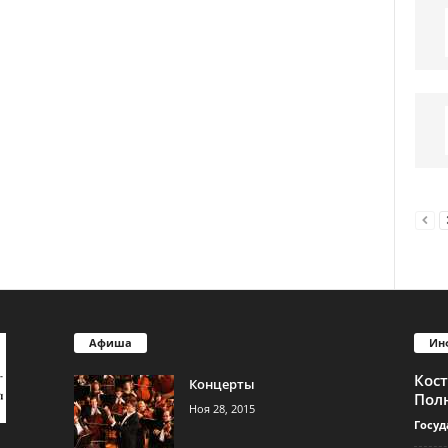
Афиша
Ин
Кос
Концерты
Пол
Ноя 28, 2015
Госуд