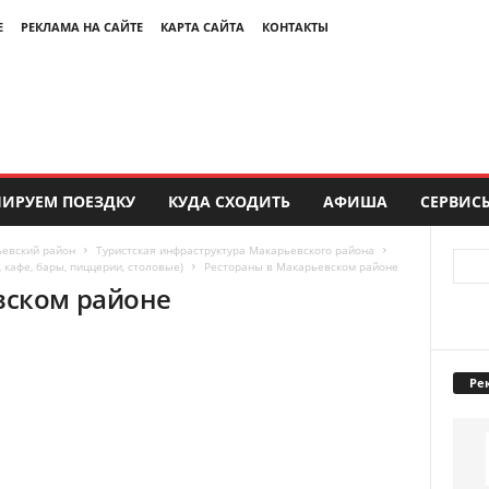
Е
РЕКЛАМА НА САЙТЕ
КАРТА САЙТА
КОНТАКТЫ
ИРУЕМ ПОЕЗДКУ
КУДА СХОДИТЬ
АФИША
СЕРВИС
евский район
Туристская инфраструктура Макарьевского района
кафе, бары, пиццерии, столовые)
Рестораны в Макарьевском районе
вском районе
Ре