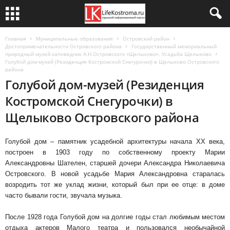
Главная
Муниципальные образования
Островский район
Достопримечательности Островского района
Государственный мемориальный
природный музей-заповедник А.Н.Островского «Щелыково». Усадьба Щелыково
Голубой дом-музей (Резиденция Костромской Снегурочки) в Щелыково Островского
района
Голубой дом-музей (Резиденция
Костромской Снегурочки) в
Щелыково Островского района
Голубой дом – памятник усадебной архитектуры начала XX века,
построен в 1903 году по собственному проекту Марии
Александровны Шателен, старшей дочери Александра Николаевича
Островского. В новой усадьбе Мария Александровна старалась
возродить тот же уклад жизни, который был при ее отце: в доме
часто бывали гости, звучала музыка.
После 1928 года Голубой дом на долгие годы стал любимым местом
отдыха актеров Малого театра и пользовался необычайной