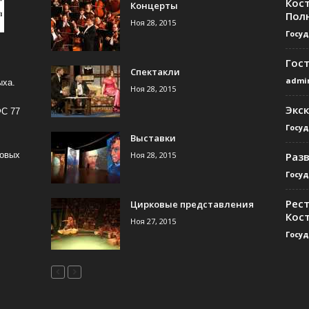
Кос
Концерты
Пол
Ноя 28, 2015
Госу
Гос
Спектакли
admi
ыха.
Ноя 28, 2015
Экс
ФС 77
Госу
Выставки
Ноя 28, 2015
Раз
совых
Госу
Рест
Цирковые представления
Кос
Ноя 27, 2015
Госу