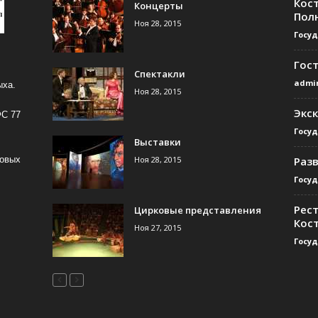
Кос
Концерты
Пол
Ноя 28, 2015
Госу
Гос
Спектакли
admi
ыха.
Ноя 28, 2015
Экс
ФС 77
Госу
Выставки
Ноя 28, 2015
Раз
совых
Госу
Рест
Цирковые представления
Кос
Ноя 27, 2015
Госу