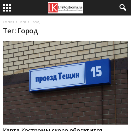
Главная
Теги
Город
Тег: Город
Карта Костромы скоро обогатится