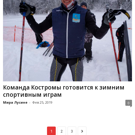
Команда Костромы готовится к зимним
спортивным играм
Мира Лусине
-
Фев 25, 2019
0
1
2
3