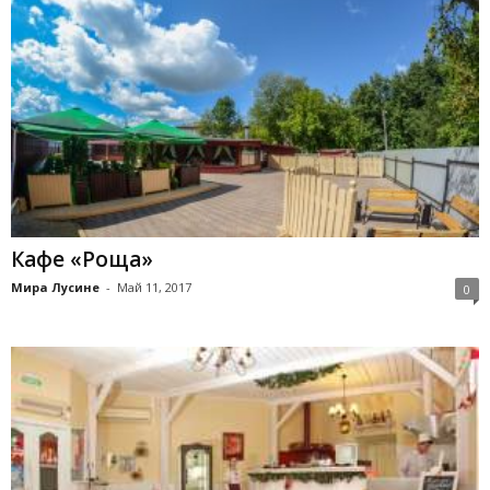
Кафе «Роща»
Мира Лусине
-
Май 11, 2017
0