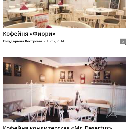
Кофейня «Фиори»
Государыня Кострома
-
Окт 7, 2014
0
Кофейня кондитерская «Mr. Desertus»