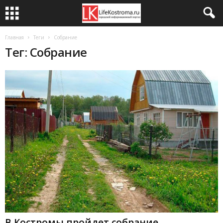
Главная
Теги
Собрание
Тег: Собрание
В Костромы пройдет собрание