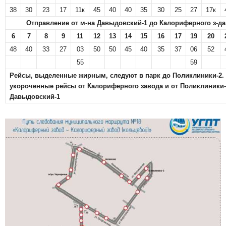
38
30
23
17
11к
45
40
40
35
30
25
27
17к
Отправление от м-на Давыдовский-1 до Калориферного з-да
6
7
8
9
11
12
13
14
15
16
17
19
20
48
40
33
27
03
50
50
45
40
35
37
06
52
55
59
Рейсы, выделенные жирным, следуют в парк до Поликлиники-2.
укороченные рейсы от Калориферного завода и от Поликлиники-
Давыдовский-1