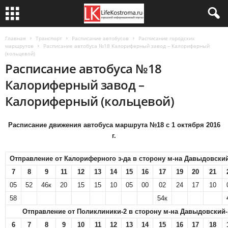
Главная
Транспорт
Расписание автобусов
Расписание городских
маршрутов
Расписание автобуса №18 Калориферный завод – Калориферный
(кольцевой)
Расписание автобуса №18
Калориферный завод –
Калориферный (кольцевой)
Расписание движения автобуса маршрута №18 с 1 октября 2016
г.
Отправление от Калориферного з-да в сторону м-на Давыдовский
7
8
9
11
12
13
14
15
16
17
19
20
21
05
52
46к
20
15
15
10
05
00
02
24
17
10
58
54к
Отправление от Поликлиники-2 в сторону м-на Давыдовский-
6
7
8
9
10
11
12
13
14
15
16
17
18