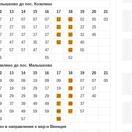
алышково до пос. Козелино
2
13
14
15
16
17
18
19
20
21
7
17
07
07
07
12
02
02
05
03
7
27
15
17
17
22
12
22
25
7
37
37
27
27
42
20
32
45
7
47
47
35
37
52
32
40
7
57
57
47
47
42
55
5
55
52
озелино до пос. Малышково
2
13
14
15
16
17
18
19
20
21
9
09
09
19
09
09
19
07
07
00
7
19
19
29
17
19
29
17
17
9
29
29
39
29
29
39
27
40
9
37
39
49
49
37
49
37
9
59
49
59
59
49
57
57
9
57
59
во в направлении к мкр-н Венеция