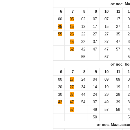
от пос. М
6
7
8
9
10
11
1
00
05
02
07
07
17
0
45
15
12
17
15
27
1
55
25
22
27
27
35
2
45
32
37
37
47
3
52
42
47
47
57
4
55
57
5
от пос. К
6
7
8
9
10
11
1
00
17
24
04
09
09
0
20
27
34
14
19
19
1
30
37
44
24
29
29
2
42
47
54
37
49
39
3
57
49
57
59
4
59
5
от пос. Малышко