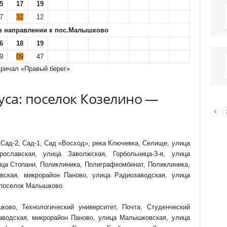
5
17
19
7
32
12
в направлении к пос.Малышково
6
18
19
9
09
47
причал «Правый берег»
са: поселок Козелино —
 Сад-2, Сад-1, Сад «Восход», река Ключевка, Селище, улица
ославская, улица Заволжская, Горбольница-3-я, улица
ица Стопани, Поликлиника, Полиграфкомбинат, Поликлиника,
вская, микрорайон Паново, улица Радиозаводская, улица
 поселок Малышково
ово, Технологический университет, Почта, Студенческий
аводская, микрорайон Паново, улица Малышковская, улица