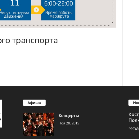
ого транспорта
Афиша
Ин
Кос
Концерты
Пол
Ноя 28, 2015
Госуд