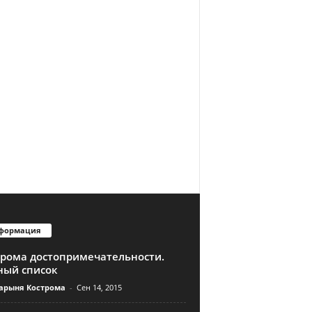
формация
трома достопримечательности.
ный список
арыня Кострома
-
Сен 14, 2015