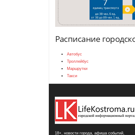
Расписание городск
Автобус
Троллейбус
Маршрутки
Такси
18+, новости города, афиша событий,