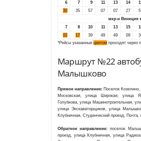
6
7
9
11
13
14
1
30
35
57
07
07
27
5
мкр-н Венеция 
7
8
10
11
13
15
1
02
17
39
49
49
09
3
*Рейсы указанные
цветом
проходят через 
Маршрут №22 автобу
Малышково
Прямое направление:
Поселок Козелино,
Московская, улица Широкая, улица Яр
Голубкова, улица Машинотроительная, ул
улица Экскаваторщиков, улица Малышко
Клубничная, Студенческий проезд, Почта,
Обратное направление:
поселок Малышк
проезд, улица Клубничная, улица Радиоз