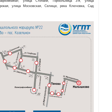
рафкомбинат, улица Стопани, Горбольница 3-я, улица
рокая, улица Московская, Селище, река Ключовка, Сад