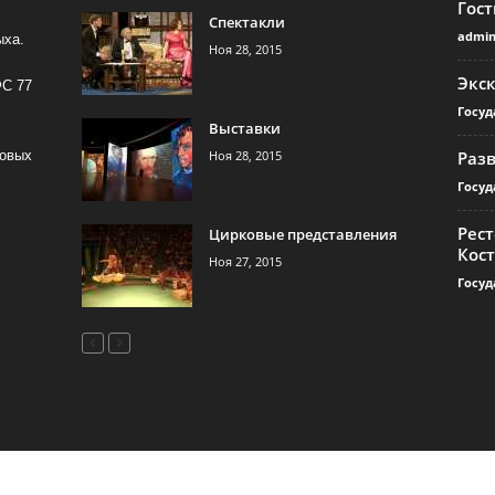
Гос
Спектакли
admi
ыха.
Ноя 28, 2015
Экс
ФС 77
Госуд
Выставки
Ноя 28, 2015
Раз
совых
Госуд
Рест
Цирковые представления
Кос
Ноя 27, 2015
Госуд