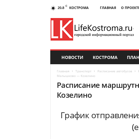
C
КОСТРОМА
ГЛАВНАЯ
О ПРОЕКТ
20.8
НОВОСТИ
КОСТРОМА
ПЛАН
Главная
Транспорт
Расписание автобусов
Малышково — Козелино
Расписание маршрут
Козелино
График отправлени
(