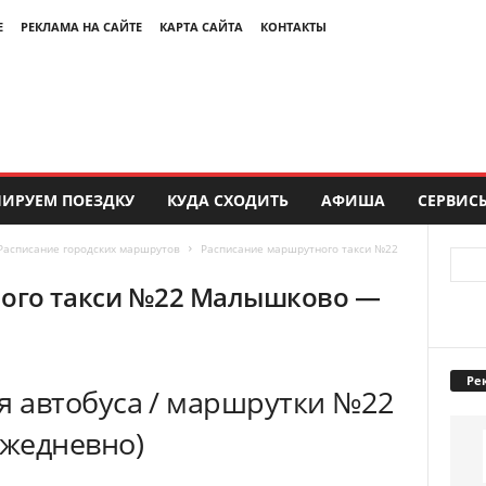
Е
РЕКЛАМА НА САЙТЕ
КАРТА САЙТА
КОНТАКТЫ
ИРУЕМ ПОЕЗДКУ
КУДА СХОДИТЬ
АФИША
СЕРВИС
Расписание городских маршрутов
Расписание маршрутного такси №22
ного такси №22 Малышково —
Ре
я автобуса / маршрутки №22
ежедневно)