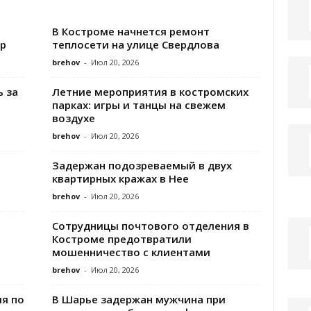
В Костроме начнется ремонт
р
теплосети на улице Свердлова
brehov
-
Июл 20, 2026
 за
Летние мероприятия в костромских
парках: игры и танцы на свежем
воздухе
brehov
-
Июл 20, 2026
Задержан подозреваемый в двух
квартирных кражах в Нее
brehov
-
Июл 20, 2026
Сотрудницы почтового отделения в
Костроме предотвратили
мошенничество с клиентами
brehov
-
Июл 20, 2026
ия по
В Шарье задержан мужчина при