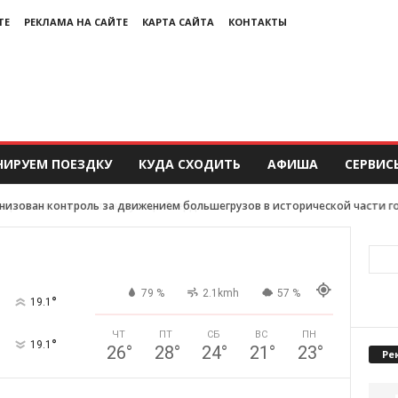
ТЕ
РЕКЛАМА НА САЙТЕ
КАРТА САЙТА
КОНТАКТЫ
НИРУЕМ ПОЕЗДКУ
КУДА СХОДИТЬ
АФИША
СЕРВИС
анизован контроль за движением большегрузов в исторической части г
79 %
2.1kmh
57 %
°
19.1
ЧТ
ПТ
СБ
ВС
ПН
°
19.1
26
°
28
°
24
°
21
°
23
°
Ре