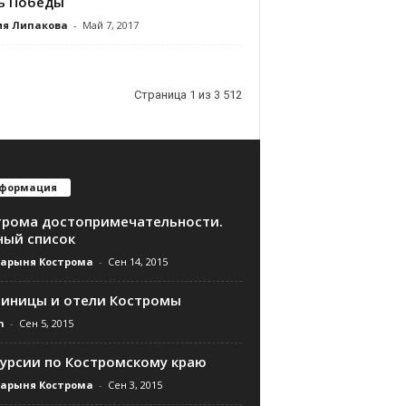
ь Победы
ия Липакова
-
Май 7, 2017
Страница 1 из 3 512
формация
трома достопримечательности.
ный список
дарыня Кострома
-
Сен 14, 2015
тиницы и отели Костромы
n
-
Сен 5, 2015
курсии по Костромскому краю
дарыня Кострома
-
Сен 3, 2015