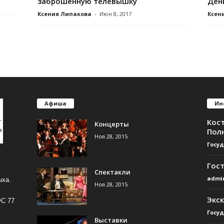
заброшенную телевышку
Ден
Ксения Липакова
-
Июн 8, 2017
Ксен
Афиша
Ин
Кос
Концерты
Пол
Ноя 28, 2015
Госу
Гос
Спектакли
admi
ыха.
Ноя 28, 2015
Экс
ФС 77
Госу
Выставки