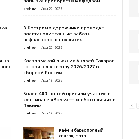
попытке приобрести мефедрон
brehov
-
Июл 20, 2026
тка
В Костроме дорожники проводят
восстановительные работы
асфальтового покрытия
brehov
-
Июл 20, 2026
я на
Костромской лыжник Андрей Сахаров
 юнг
готовится к сезону 2026/2027 в
сборной России
brehov
-
Июл 19, 2026
Более 400 гостей приняли участие в
фестивале «Вочья — хлебосольная» в
Павино
brehov
-
Июл 19, 2026
Кафе и бары: полный
список, фото