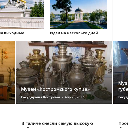
на выходные
Идеи на несколько дней
Муз
Музей «Костромского купца»
губ
Государыня Кострома
-
Апр 26, 2017
Госу
В Галиче снесли самую высокую
Про