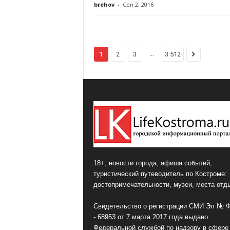
brehov
-
Сен 2, 2016
...
1
2
3
3 512
18+, новости города, афиша событий,
туристический путеводитель по Костроме:
достопримечательности, музеи, места отд
Свидетельство о регистрации СМИ Эл № 
- 68953 от 7 марта 2017 года выдано
Федеральной службой по надзору в сфере