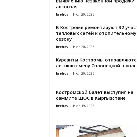
выявлению незаконной продажи
алкоголя
brehov
-
Июл 20, 2026
В Костроме ремонтируют 32 учас
тепловых сетей к отопительному
сезону
brehov
-
Июл 20, 2026
Курсанты Костромы отправляютс
летнюю смену Соловецкой школы
brehov
-
Июл 20, 2026
Костромской балет выступил на
саммите ШОС в Кыргызстане
brehov
-
Июл 19, 2026