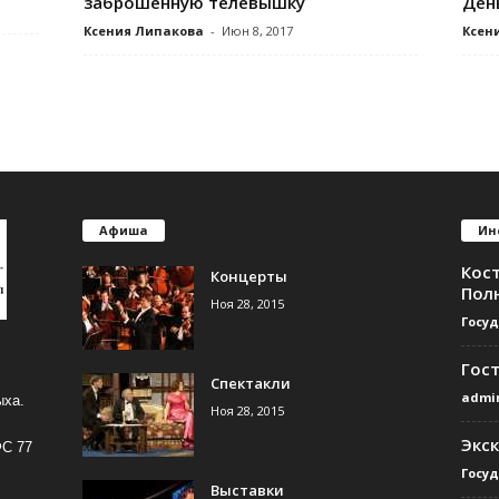
заброшенную телевышку
Ден
Ксения Липакова
-
Июн 8, 2017
Ксен
Афиша
Ин
Кос
Концерты
Пол
Ноя 28, 2015
Госу
Гос
Спектакли
admi
ыха.
Ноя 28, 2015
Экс
ФС 77
Госу
Выставки