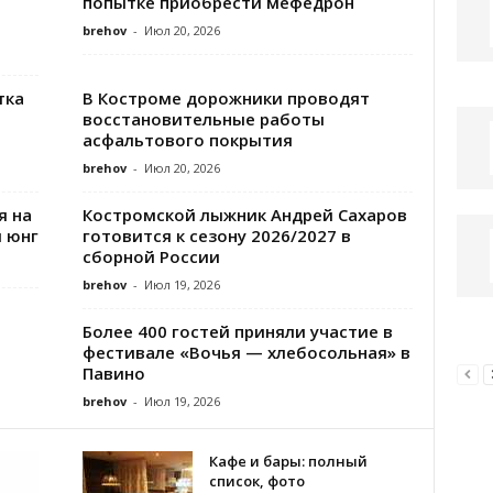
попытке приобрести мефедрон
brehov
-
Июл 20, 2026
тка
В Костроме дорожники проводят
восстановительные работы
асфальтового покрытия
brehov
-
Июл 20, 2026
я на
Костромской лыжник Андрей Сахаров
 юнг
готовится к сезону 2026/2027 в
сборной России
brehov
-
Июл 19, 2026
Более 400 гостей приняли участие в
фестивале «Вочья — хлебосольная» в
Павино
brehov
-
Июл 19, 2026
Кафе и бары: полный
список, фото