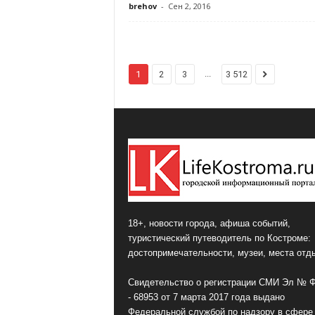
brehov
-
Сен 2, 2016
...
1
2
3
3 512
18+, новости города, афиша событий,
туристический путеводитель по Костроме:
достопримечательности, музеи, места отд
Свидетельство о регистрации СМИ Эл № 
- 68953 от 7 марта 2017 года выдано
Федеральной службой по надзору в сфере