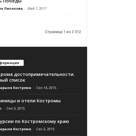
ь Победы
ия Липакова
-
Май 7, 2017
Страница 1 из 3 512
формация
трома достопримечательности.
ный список
дарыня Кострома
-
Сен 14, 2015
тиницы и отели Костромы
n
-
Сен 5, 2015
курсии по Костромскому краю
дарыня Кострома
-
Сен 3, 2015