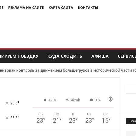
ТЕ
РЕКЛАМА НА САЙТЕ
КАРТА САЙТА
КОНТАКТЫ
НИРУЕМ ПОЕЗДКУ
КУДА СХОДИТЬ
АФИША
СЕРВИС
анизован контроль за движением большегрузов в исторической части г
49 %
4kmh
0 %
°
23.5
СБ
ВС
ПН
ВТ
СР
°
23.5
23
°
21
°
23
°
23
°
15
°
Ре