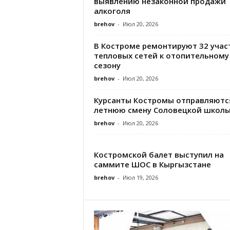
выявлению незаконной продажи
алкоголя
brehov
-
Июл 20, 2026
В Костроме ремонтируют 32 учас
тепловых сетей к отопительному
сезону
brehov
-
Июл 20, 2026
Курсанты Костромы отправляютс
летнюю смену Соловецкой школы
brehov
-
Июл 20, 2026
Костромской балет выступил на
саммите ШОС в Кыргызстане
brehov
-
Июл 19, 2026