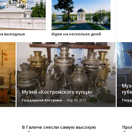
на выходные
Идеи на несколько дней
Муз
Музей «Костромского купца»
губ
Государыня Кострома
-
Апр 26, 2017
Госу
В Галиче снесли самую высокую
Про