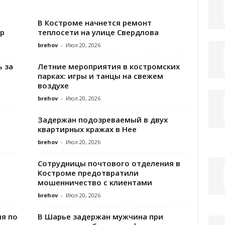
В Костроме начнется ремонт
р
теплосети на улице Свердлова
brehov
-
Июл 20, 2026
 за
Летние мероприятия в костромских
парках: игры и танцы на свежем
воздухе
brehov
-
Июл 20, 2026
Задержан подозреваемый в двух
квартирных кражах в Нее
brehov
-
Июл 20, 2026
Сотрудницы почтового отделения в
Костроме предотвратили
мошенничество с клиентами
brehov
-
Июл 20, 2026
ия по
В Шарье задержан мужчина при