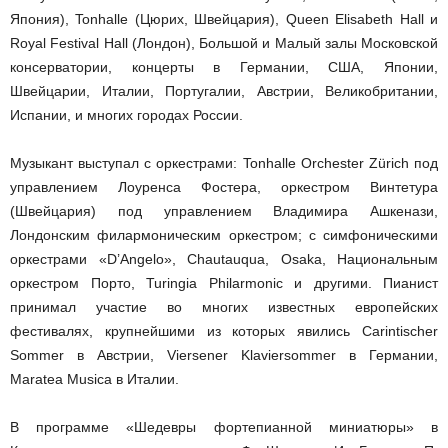
Япония), Tonhalle (Цюрих, Швейцария), Queen Elisabeth Hall и
Royal Festival Hall (Лондон), Большой и Малый залы Московской
консерватории, концерты в Германии, США, Японии,
Швейцарии, Италии, Португалии, Австрии, Великобритании,
Испании, и многих городах России.
Музыкант выступал с оркестрами: Tonhalle Orchester Zürich под
управлением Лоуренса Фостера, оркестром Винтетура
(Швейцария) под управлением Владимира Ашкенази,
Лондонским филармоническим оркестром; с симфоническими
оркестрами «D’Angelo», Chautauqua, Osaka, Национальным
оркестром Порто, Turingia Philarmoniс и другими. Пианист
принимал участие во многих известных европейских
фестивалях, крупнейшими из которых явились Carintischer
Sommer в Австрии, Viersener Klaviersommer в Германии,
Maratea Musica в Италии.
В программе «Шедевры фортепианной миниатюры» в