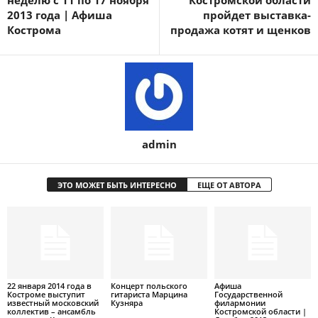
неделю с 11 по 17 ноября
Костромской области
2013 года | Афиша
пройдет выставка-
Кострома
продажа котят и щенков
admin
ЭТО МОЖЕТ БЫТЬ ИНТЕРЕСНО
ЕЩЕ ОТ АВТОРА
22 января 2014 года в
Концерт польского
Афиша
Костроме выступит
гитариста Марцина
Государственной
известный московский
Кузняра
филармонии
коллектив – ансамбль
Костромской области |