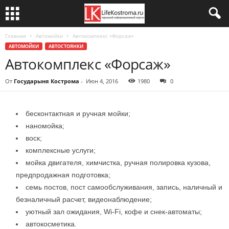
Главная
Автомойки
Автокомплекс «Форсаж»
АВТОМОЙКИ
АВТОСТОЯНКИ
Автокомплекс «Форсаж»
От
Государыня Кострома
-
Июн 4, 2016
1980
0
бесконтактная и ручная мойки;
наномойка;
воск;
комплексные услуги;
мойка двигателя, химчистка, ручная полировка кузова,
предпродажная подготовка;
семь постов, пост самообслуживания, запись, наличный и
безналичный расчет, видеонаблюдение;
уютный зал ожидания, Wi-Fi, кофе и снек-автоматы;
автокосметика.