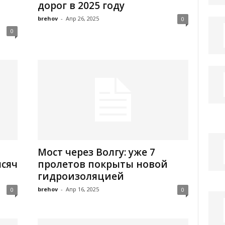
дорог в 2025 году
brehov
-
Апр 26, 2025
0
0
Мост через Волгу: уже 7
ысяч
пролетов покрыты новой
гидроизоляцией
brehov
-
Апр 16, 2025
0
0