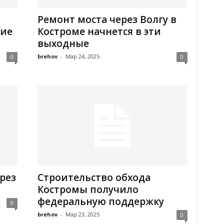
Ремонт моста через Волгу в
ние
Костроме начнется в эти
выходные
brehov
-
Мар 24, 2025
0
0
рез
Строительство обхода
Костромы получило
федеральную поддержку
0
brehov
-
Мар 23, 2025
0