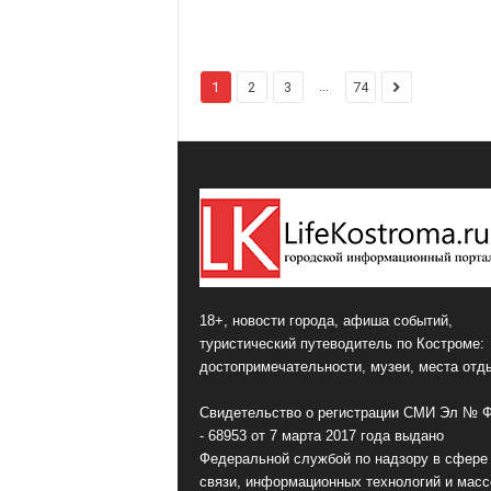
...
1
2
3
74
18+, новости города, афиша событий,
туристический путеводитель по Костроме:
достопримечательности, музеи, места отд
Свидетельство о регистрации СМИ Эл № 
- 68953 от 7 марта 2017 года выдано
Федеральной службой по надзору в сфере
связи, информационных технологий и мас