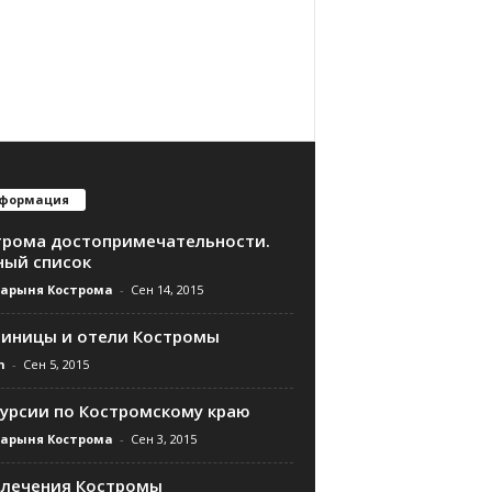
формация
трома достопримечательности.
ный список
дарыня Кострома
-
Сен 14, 2015
тиницы и отели Костромы
n
-
Сен 5, 2015
курсии по Костромскому краю
дарыня Кострома
-
Сен 3, 2015
влечения Костромы