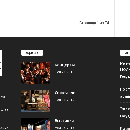
Страница 1 из 74
Афиша
Ин
Кос
Концерты
Пол
Ноя 28, 2015
Госу
Гос
Спектакли
admi
ыха.
Ноя 28, 2015
Экс
ФС 77
Госу
Выставки
Ноя 28, 2015
Раз
совых