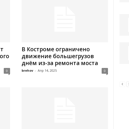
нт
В Костроме ограничено
ого
движение большегрузов
днём из-за ремонта моста
brehov
-
Апр 14, 2025
0
0