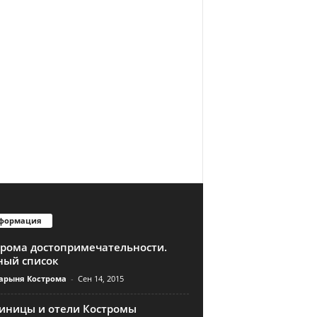
формация
трома достопримечательности.
ный список
арыня Кострома
-
Сен 14, 2015
тиницы и отели Костромы