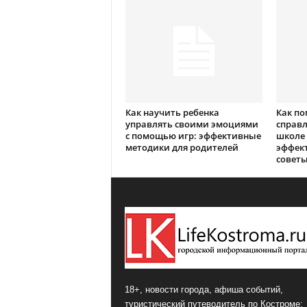
Как научить ребенка
Как по
управлять своими эмоциями
справл
с помощью игр: эффективные
школе 
методики для родителей
эффек
совет
18+, новости города, афиша событий,
туристический путеводитель по Костроме: