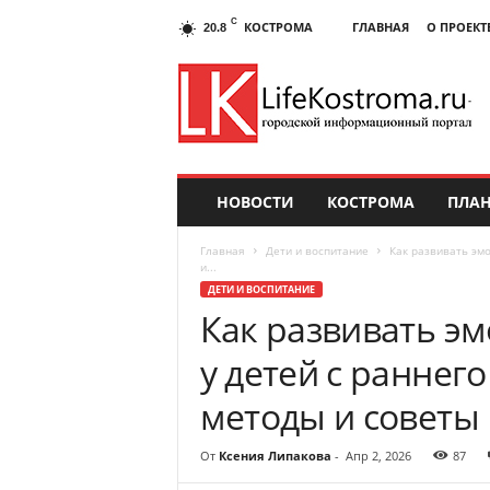
C
КОСТРОМА
ГЛАВНАЯ
О ПРОЕКТ
20.8
НОВОСТИ
КОСТРОМА
ПЛАН
Главная
Дети и воспитание
Как развивать эм
и...
ДЕТИ И ВОСПИТАНИЕ
Как развивать э
у детей с раннег
методы и советы
От
Ксения Липакова
-
Апр 2, 2026
87