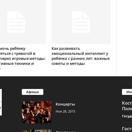
мочь ребёнку
Как развивать
яться с тревогой в
эмоциональный интеллект у
через игровые методы:
ребёнка с ранних лет: важные
тивные техники и
советы и методы
ы
Афиша
Ин
Кос
Концерты
Пол
Ноя 28, 2015
Госуд
Гос