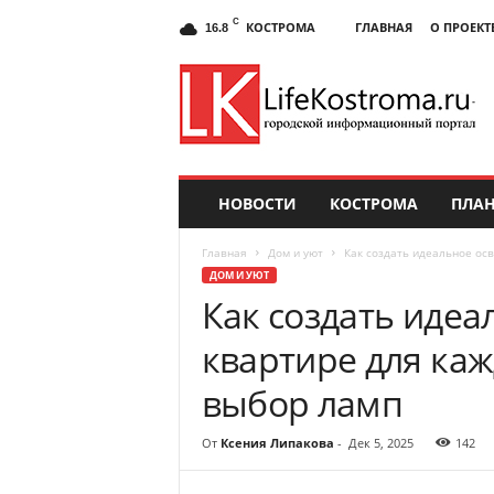
C
КОСТРОМА
ГЛАВНАЯ
О ПРОЕКТ
16.8
НОВОСТИ
КОСТРОМА
ПЛАН
Главная
Дом и уют
Как создать идеальное осв
ДОМ И УЮТ
Как создать идеа
квартире для каж
выбор ламп
От
Ксения Липакова
-
Дек 5, 2025
142