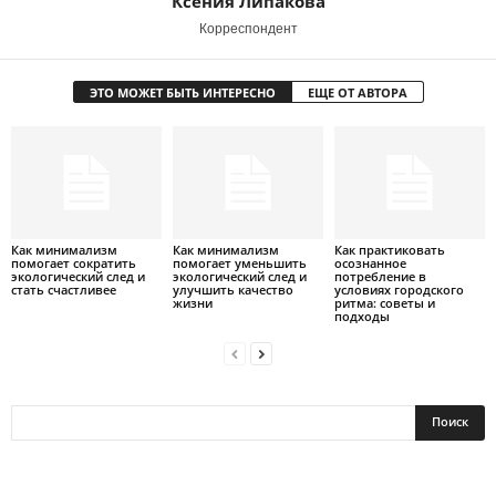
Ксения Липакова
Корреспондент
ЭТО МОЖЕТ БЫТЬ ИНТЕРЕСНО
ЕЩЕ ОТ АВТОРА
Как минимализм
Как минимализм
Как практиковать
помогает сократить
помогает уменьшить
осознанное
экологический след и
экологический след и
потребление в
стать счастливее
улучшить качество
условиях городского
жизни
ритма: советы и
подходы