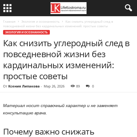
Главная
Экология и осознанность
Как снизить углеродный след в
повседневной жизни без кардинальных изменений: простые советы
ЭКОЛОГИЯ И ОСОЗНАННОСТЬ
Как снизить углеродный след в
повседневной жизни без
кардинальных изменений:
простые советы
От
Ксения Липакова
-
Мар 26, 2026
89
0
Материал носит справочный характер и не заменяет
консультацию врача.
Почему важно снижать