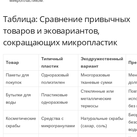
микропластиком.
Таблица: Сравнение привычных
товаров и эковариантов,
сокращающих микропластик
Типичный
Экодружественный
Товар
Пре
пластик
вариант
Пакеты для
Одноразовый
Многоразовые
Мен
покупок
полиэтилен
тканевые сумки
дол
Стеклянные или
Пов
Бутылки для
Пластиковые
металлические
исп
воды
одноразовые
термосы
без
Био
Косметические
Средства с
Натуральные скрабы
без
скрабы
микрогранулами
(сахар, соль)
вод