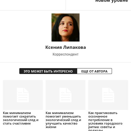
новом уровне
Ксения Липакова
Корреспондент
ЭТО МОЖЕТ БЫТЬ ИНТЕРЕСНО
ЕЩЕ ОТ АВТОРА
Как минимализм
Как минимализм
Как практиковать
помогает сократить
помогает уменьшить
осознанное
экологический след и
экологический след и
потребление в
стать счастливее
улучшить качество
условиях городского
жизни
ритма: советы и
подходы