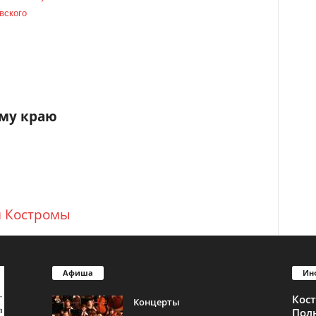
вского
му краю
и Костромы
Афиша
Ин
Кос
Концерты
Пол