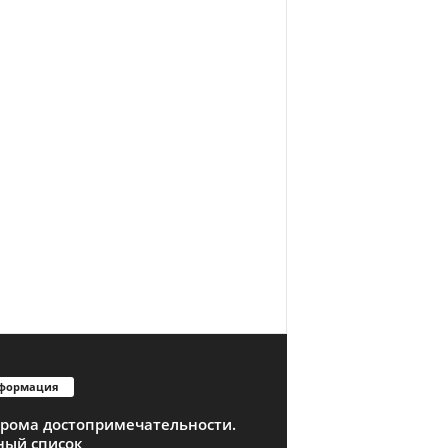
формация
трома достопримечательности.
ный список