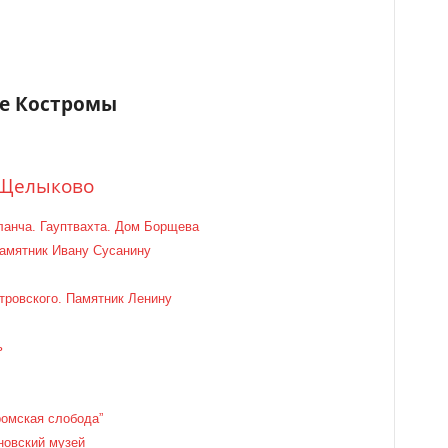
те Костромы
в Щелыково
анча. Гауптвахта. Дом Борщева
амятник Ивану Сусанину
тровского. Памятник Ленину
ь
ромская слобода”
новский музей