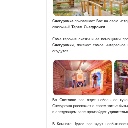
Снегурочка
приглашает Вас на свою исто
сказочный
Терем Снегурочки
…
Сама героиня сказки и ее помощники пр
Снегурочки
, покажут самое интересное
сбудутся.
Во Светлице вас ждет небольшое кукол
Снегурочка расскажет о своем житье-быт
в следующем зале произойдет удивительн
В Комнате Чудес вас ждут необыкновенн