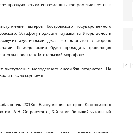
зале прозвучат стихи современных костромских поэтов в
ступление актеров Костромского государственного
ровского. Эстафету подхватят музыканты Игорь Белов и
озвучит акустический джаз. Не останутся в стороне
логии. В ходе акции будет проходить трансляция
о итогам проекта «Читательский марафон».
ет выступление молодежного ансамбля гитаристов. На
очь 2013» завершится.
блионочь 2013». Выступление актеров Костромского
ра им. А.Н. Островского , 3-й этаж, большой читальный