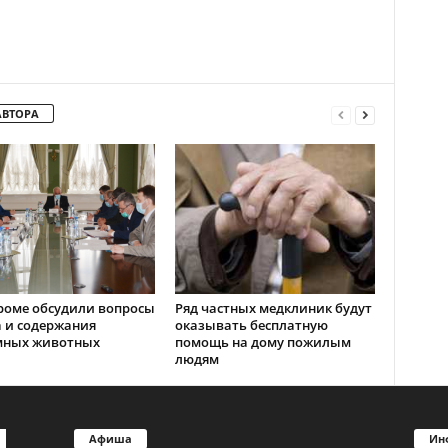
АВТОРА
роме обсудили вопросы
Ряд частных медклиник будут
 и содержания
оказывать бесплатную
мных животных
помощь на дому пожилым
людям
Афиша
Ин