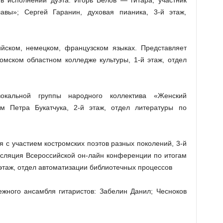
в исполнении дуэта: Игорь Белов — гитара, участник
авы»; Сергей Гаранин, духовая пианика, 3-й этаж,
ском, немецком, французском языках. Представляет
омском областном колледже культуры, 1-й этаж, отдел
окальной группы народного коллектива «Женский
м Петра Букатчука, 2-й этаж, отдел литературы по
 с участием костромских поэтов разных поколений, 3-й
нсляция Всероссийской он-лайн конференции по итогам
этаж, отдел автоматизации библиотечных процессов
жного ансамбля гитаристов: Забелин Данил; Чесноков