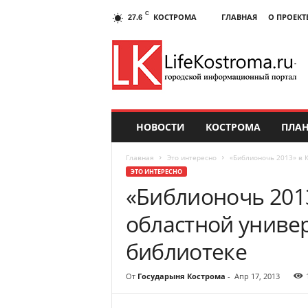
C
КОСТРОМА
ГЛАВНАЯ
О ПРОЕКТ
27.6
НОВОСТИ
КОСТРОМА
ПЛАН
Главная
Это интересно
«Библионочь 2013» в 
ЭТО ИНТЕРЕСНО
«Библионочь 201
областной униве
библиотеке
От
Государыня Кострома
-
Апр 17, 2013