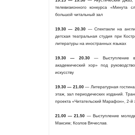
19.15 — 19.30
— Акустический джаз, 
телевизионного конкурса «Минута сл
большой читальный зал
19.30 — 20.30
— Спектакли на англий
детская театральная студия при Костр
литературы на иностранных языках
19.30 — 20.30
— Выступление в
академический хор» под руководство
искусству
19.30 — 21.00
— Литературная гостиная
этаж, зал периодических изданий. Тра
проекта «Читательский Марафон», 2-й 
21.00 — 21.50
— Выступление молоде
Максим; Козлов Вячеслав.