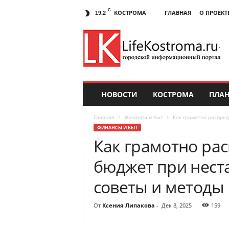
C
КОСТРОМА
ГЛАВНАЯ
О ПРОЕКТ
19.2
НОВОСТИ
КОСТРОМА
ПЛАН
Главная
Финансы и быт
Как грамотно распре
ФИНАНСЫ И БЫТ
Как грамотно ра
бюджет при нест
советы и методы
От
Ксения Липакова
-
Дек 8, 2025
159