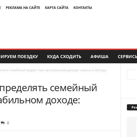
Е
РЕКЛАМА НА САЙТЕ
КАРТА САЙТА
КОНТАКТЫ
ИРУЕМ ПОЕЗДКУ
КУДА СХОДИТЬ
АФИША
СЕРВИС
делять семейный бюджет при нестабильном доходе: советы и методы
спределять семейный
абильном доходе:
Ре
0