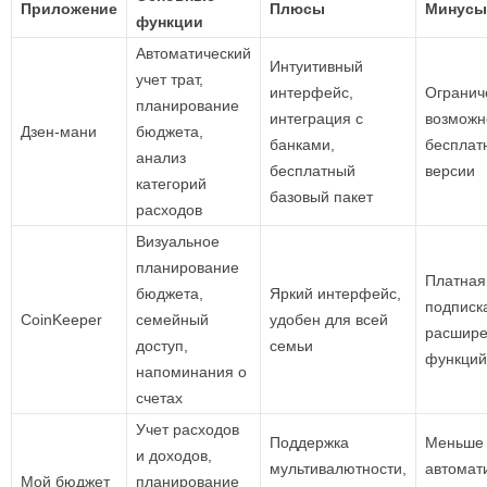
Приложение
Плюсы
Минусы
функции
Автоматический
Интуитивный
учет трат,
интерфейс,
Огранич
планирование
интеграция с
возможн
Дзен-мани
бюджета,
банками,
бесплат
анализ
бесплатный
версии
категорий
базовый пакет
расходов
Визуальное
планирование
Платная
бюджета,
Яркий интерфейс,
подписк
CoinKeeper
семейный
удобен для всей
расшир
доступ,
семьи
функций
напоминания о
счетах
Учет расходов
Поддержка
Меньше
и доходов,
мультивалютности,
автомат
Мой бюджет
планирование