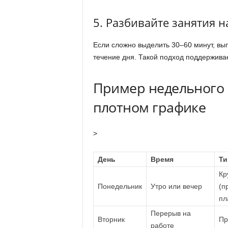
5. Разбивайте занятия н
Если сложно выделить 30–60 минут, вы
течение дня. Такой подход поддерживае
Пример недельного 
плотном графике
>
День
Время
Ти
Кр
Понедельник
Утро или вечер
(п
пл
Перерыв на
Вторник
Пр
работе