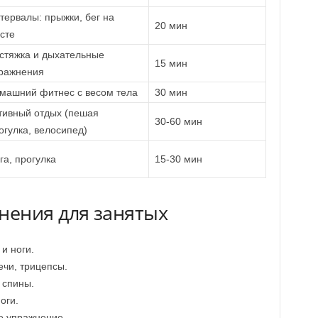
тервалы: прыжки, бег на
20 мин
сте
стяжка и дыхательные
15 мин
ражнения
машний фитнес с весом тела
30 мин
тивный отдых (пешая
30-60 мин
огулка, велосипед)
га, прогулка
15-30 мин
нения для занятых
и ноги.
ечи, трицепсы.
 спины.
оги.
е упражнение.