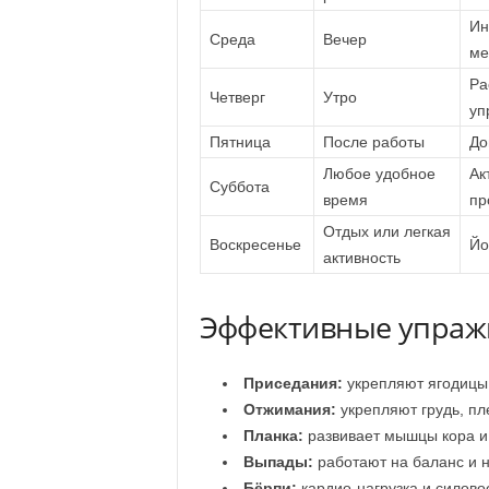
Ин
Среда
Вечер
ме
Ра
Четверг
Утро
уп
Пятница
После работы
До
Любое удобное
Ак
Суббота
время
пр
Отдых или легкая
Воскресенье
Йо
активность
Эффективные упраж
Приседания:
укрепляют ягодицы 
Отжимания:
укрепляют грудь, пл
Планка:
развивает мышцы кора и
Выпады:
работают на баланс и н
Бёрпи:
кардио-нагрузка и силово