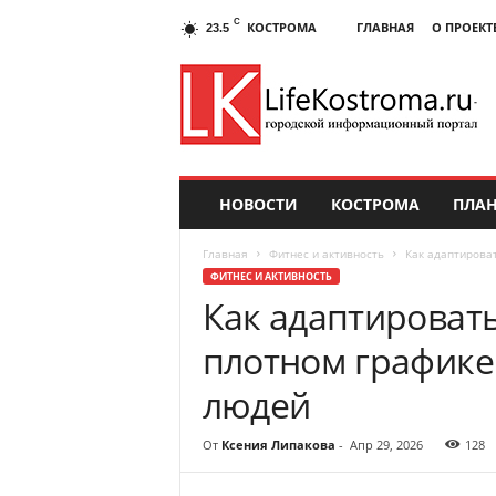
C
КОСТРОМА
ГЛАВНАЯ
О ПРОЕКТ
23.5
НОВОСТИ
КОСТРОМА
ПЛАН
Главная
Фитнес и активность
Как адаптирова
ФИТНЕС И АКТИВНОСТЬ
Как адаптироват
плотном графике:
людей
От
Ксения Липакова
-
Апр 29, 2026
128