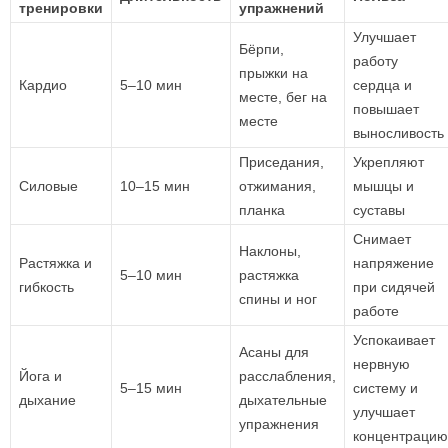
тренировки
упражнений
Улучшает
Бёрпи,
работу
прыжки на
Кардио
5–10 мин
сердца и
месте, бег на
повышает
месте
выносливость
Приседания,
Укрепляют
Силовые
10–15 мин
отжимания,
мышцы и
планка
суставы
Снимает
Наклоны,
Растяжка и
напряжение
5–10 мин
растяжка
гибкость
при сидячей
спины и ног
работе
Успокаивает
Асаны для
нервную
Йога и
расслабления,
5–15 мин
систему и
дыхание
дыхательные
улучшает
упражнения
концентрацию