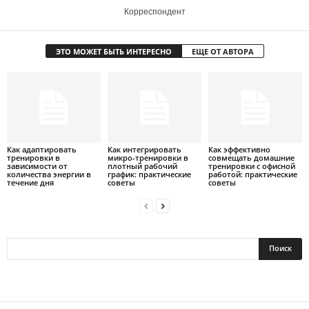
Корреспондент
ЭТО МОЖЕТ БЫТЬ ИНТЕРЕСНО
ЕЩЕ ОТ АВТОРА
Как адаптировать
Как интегрировать
Как эффективно
тренировки в
микро-тренировки в
совмещать домашние
зависимости от
плотный рабочий
тренировки с офисной
количества энергии в
график: практические
работой: практические
течение дня
советы
советы