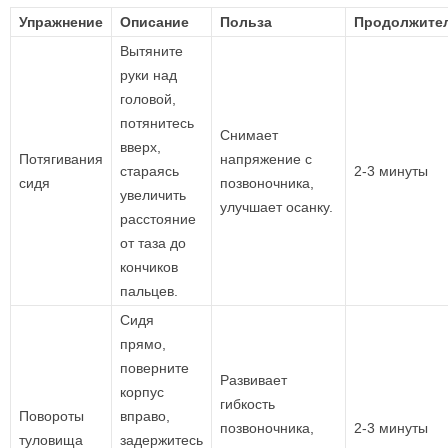
Упражнение
Описание
Польза
Продолжите
Вытяните
руки над
головой,
потянитесь
Снимает
вверх,
Потягивания
напряжение с
стараясь
2-3 минуты
сидя
позвоночника,
увеличить
улучшает осанку.
расстояние
от таза до
кончиков
пальцев.
Сидя
прямо,
поверните
Развивает
корпус
гибкость
Повороты
вправо,
позвоночника,
2-3 минуты
туловища
задержитесь