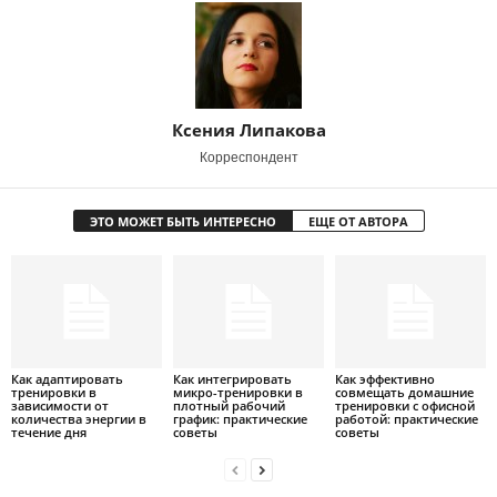
Ксения Липакова
Корреспондент
ЭТО МОЖЕТ БЫТЬ ИНТЕРЕСНО
ЕЩЕ ОТ АВТОРА
Как адаптировать
Как интегрировать
Как эффективно
тренировки в
микро-тренировки в
совмещать домашние
зависимости от
плотный рабочий
тренировки с офисной
количества энергии в
график: практические
работой: практические
течение дня
советы
советы