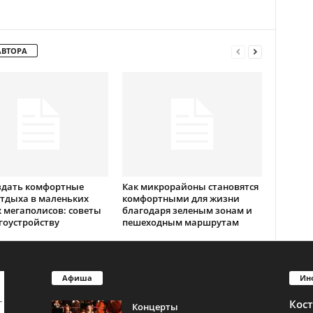
АВТОРА
здать комфортные
Как микрорайоны становятся
тдыха в маленьких
комфортными для жизни
 мегаполисов: советы
благодаря зеленым зонам и
гоустройству
пешеходным маршрутам
Афиша
Ин
Кос
Концерты