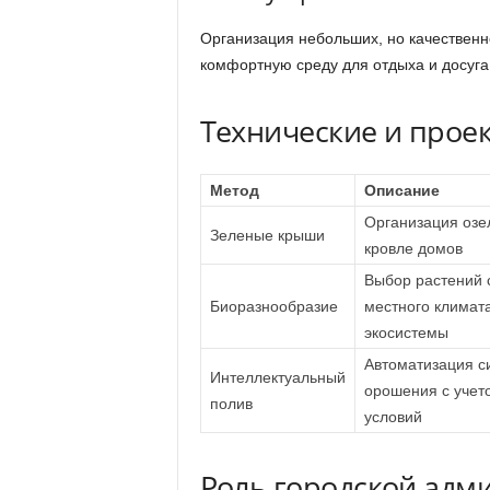
Организация небольших, но качественн
комфортную среду для отдыха и досуга
Технические и прое
Метод
Описание
Организация озе
Зеленые крыши
кровле домов
Выбор растений 
Биоразнообразие
местного климат
экосистемы
Автоматизация с
Интеллектуальный
орошения с учет
полив
условий
Роль городской адм