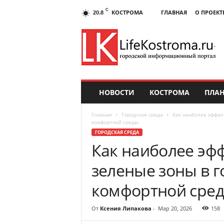
C
КОСТРОМА
ГЛАВНАЯ
О ПРОЕКТ
20.8
НОВОСТИ
КОСТРОМА
ПЛАН
Главная
Городская среда
Как наиболее эффек
комфортной среды
ГОРОДСКАЯ СРЕДА
Как наиболее эф
зеленые зоны в г
комфортной сре
От
Ксения Липакова
-
Мар 20, 2026
158