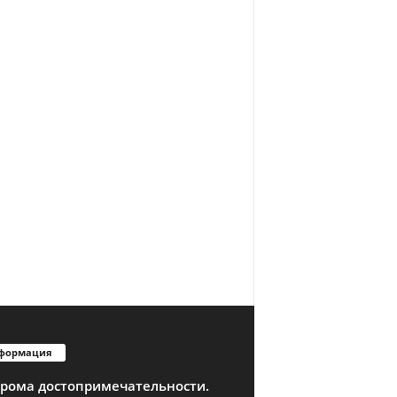
формация
трома достопримечательности.