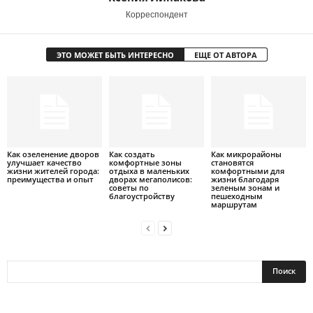
Корреспондент
ЭТО МОЖЕТ БЫТЬ ИНТЕРЕСНО
ЕЩЕ ОТ АВТОРА
Как озеленение дворов
Как создать
Как микрорайоны
улучшает качество
комфортные зоны
становятся
жизни жителей города:
отдыха в маленьких
комфортными для
преимущества и опыт
дворах мегаполисов:
жизни благодаря
советы по
зеленым зонам и
благоустройству
пешеходным
маршрутам