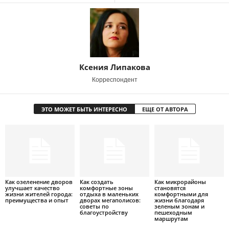
Ксения Липакова
Корреспондент
ЭТО МОЖЕТ БЫТЬ ИНТЕРЕСНО
ЕЩЕ ОТ АВТОРА
Как озеленение дворов
Как создать
Как микрорайоны
улучшает качество
комфортные зоны
становятся
жизни жителей города:
отдыха в маленьких
комфортными для
преимущества и опыт
дворах мегаполисов:
жизни благодаря
советы по
зеленым зонам и
благоустройству
пешеходным
маршрутам