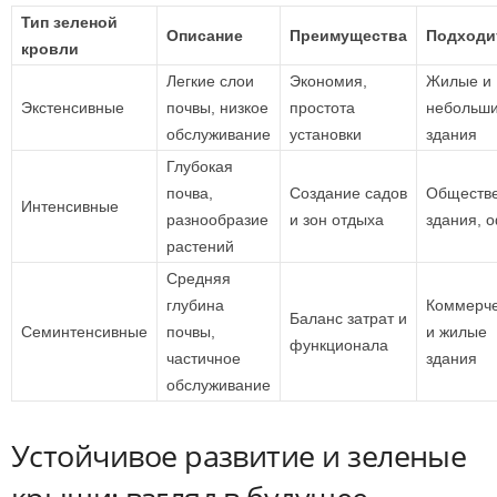
Тип зеленой
Описание
Преимущества
Подходи
кровли
Легкие слои
Экономия,
Жилые и
Экстенсивные
почвы, низкое
простота
небольш
обслуживание
установки
здания
Глубокая
почва,
Создание садов
Обществ
Интенсивные
разнообразие
и зон отдыха
здания, 
растений
Средняя
глубина
Коммерче
Баланс затрат и
Семинтенсивные
почвы,
и жилые
функционала
частичное
здания
обслуживание
Устойчивое развитие и зеленые