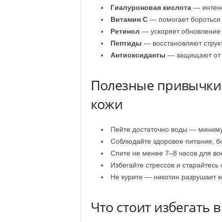
Гиалуроновая кислота
— интенс
Витамин C
— помогает бороться 
Ретинол
— ускоряет обновление 
Пептиды
— восстановляют структ
Антиоксиданты
— защищают от 
Полезные привычки 
кожи
Пейте достаточно воды — минимум
Соблюдайте здоровое питание, б
Спите не менее 7–8 часов для во
Избегайте стрессов и старайтесь 
Не курите — никотин разрушает 
Что стоит избегать в