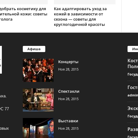
добрать косметику для
Как адаптировать уход за
ительной кожи: советы
кожей в зависимости от
толога
сезона — советы для
круглогодичной красоты
Афиша
Ин
Кос
Концерты
Пол
Ноя 28, 2015
Госуд
Гос
Спектакли
admi
ыха.
Ноя 28, 2015
Экс
ФС 77
Госуд
Выставки
Ноя 28, 2015
Раз
совых
Госуд