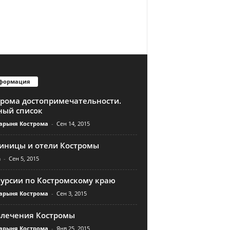
формация
трома достопримечательности.
ный список
арыня Кострома
-
Сен 14, 2015
тиницы и отели Костромы
n
-
Сен 5, 2015
курсии по Костромскому краю
арыня Кострома
-
Сен 3, 2015
влечения Костромы
арыня Кострома
-
Янв 25, 2015