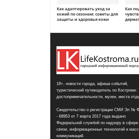
Как адаптировать уход за
Как по
кожей по сезонам: советы для
чувств
защиты и здоровья кожи
дерма
18+, новости города, афиша событий,
туристический путеводитель по Костроме:
достопримечательности, музеи, места отд
Свидетельство о регистрации СМИ Эл № 
- 68953 от 7 марта 2017 года выдано
Федеральной службой по надзору в сфере
связи, информационных технологий и мас
коммуникаций.