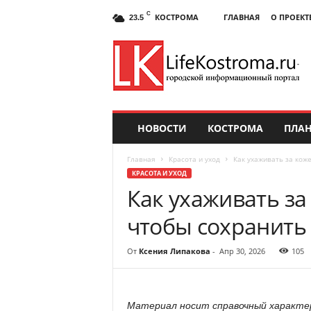
C
КОСТРОМА
ГЛАВНАЯ
О ПРОЕКТ
23.5
НОВОСТИ
КОСТРОМА
ПЛАН
Главная
Красота и уход
Как ухаживать за коже
КРАСОТА И УХОД
Как ухаживать за 
чтобы сохранить
От
Ксения Липакова
-
Апр 30, 2026
105
Материал носит справочный характер