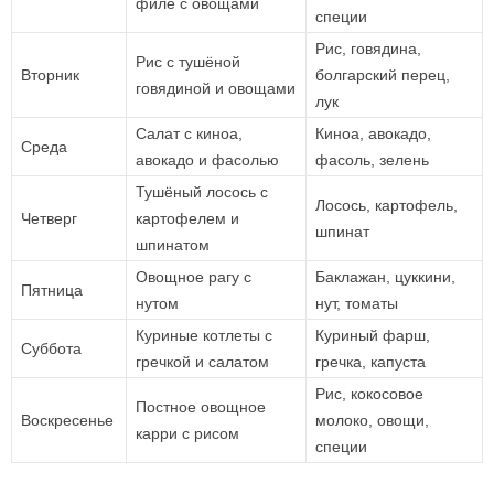
филе с овощами
специи
Рис, говядина,
Рис с тушёной
Вторник
болгарский перец,
говядиной и овощами
лук
Салат с киноа,
Киноа, авокадо,
Среда
авокадо и фасолью
фасоль, зелень
Тушёный лосось с
Лосось, картофель,
Четверг
картофелем и
шпинат
шпинатом
Овощное рагу с
Баклажан, цуккини,
Пятница
нутом
нут, томаты
Куриные котлеты с
Куриный фарш,
Суббота
гречкой и салатом
гречка, капуста
Рис, кокосовое
Постное овощное
Воскресенье
молоко, овощи,
карри с рисом
специи