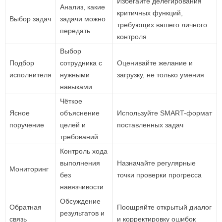
Избегайте делегирования
Анализ, какие
критичных функций,
Выбор задач
задачи можно
требующих вашего личного
передать
контроля
Выбор
Подбор
сотрудника с
Оценивайте желание и
исполнителя
нужными
загрузку, не только умения
навыками
Чёткое
Ясное
объяснение
Используйте SMART-формат
поручение
целей и
поставленных задач
требований
Контроль хода
выполнения
Назначайте регулярные
Мониторинг
без
точки проверки прогресса
навязчивости
Обсуждение
Обратная
Поощряйте открытый диалог
результатов и
связь
и корректировку ошибок