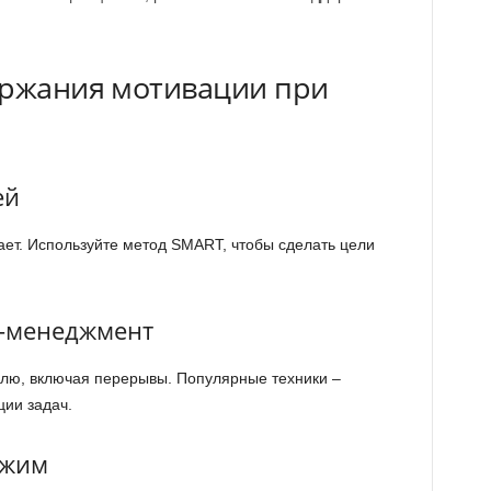
ержания мотивации при
ей
ает. Используйте метод SMART, чтобы сделать цели
м-менеджмент
елю, включая перерывы. Популярные техники –
ии задач.
ежим