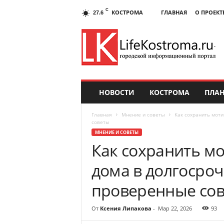
C
КОСТРОМА
ГЛАВНАЯ
О ПРОЕКТ
27.6
НОВОСТИ
КОСТРОМА
ПЛАН
Главная
Мнение и советы
Как сохранить моти
советы
МНЕНИЕ И СОВЕТЫ
Как сохранить м
дома в долгосроч
проверенные со
От
Ксения Липакова
-
Мар 22, 2026
93