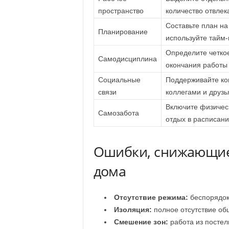
пространство
количество отвле
Составьте план на
Планирование
используйте тайм
Определите четко
Самодисциплина
окончания работы
Социальные
Поддерживайте ко
связи
коллегами и друз
Включите физическ
Самозабота
отдых в расписан
Ошибки, снижающие
дома
Отсутствие режима:
беспорядок
Изоляция:
полное отсутствие общ
Смешение зон:
работа из постел