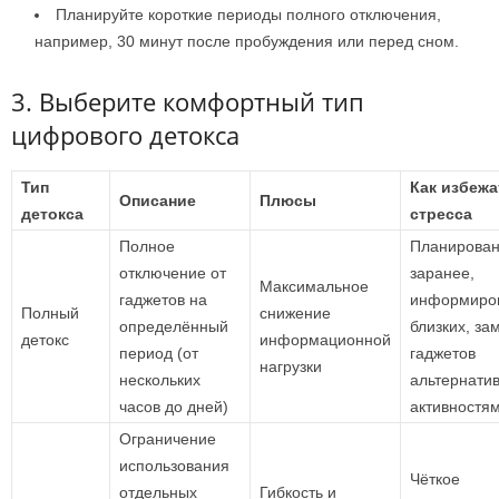
Планируйте короткие периоды полного отключения,
например, 30 минут после пробуждения или перед сном.
3. Выберите комфортный тип
цифрового детокса
Тип
Как избежа
Описание
Плюсы
детокса
стресса
Полное
Планирова
отключение от
заранее,
Максимальное
гаджетов на
информиро
Полный
снижение
определённый
близких, за
детокс
информационной
период (от
гаджетов
нагрузки
нескольких
альтернати
часов до дней)
активностя
Ограничение
использования
Чёткое
отдельных
Гибкость и