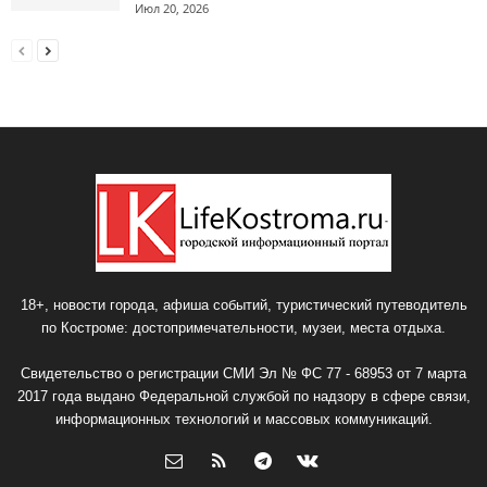
Июл 20, 2026
18+, новости города, афиша событий, туристический путеводитель
по Костроме: достопримечательности, музеи, места отдыха.
Свидетельство о регистрации СМИ Эл № ФС 77 - 68953 от 7 марта
2017 года выдано Федеральной службой по надзору в сфере связи,
информационных технологий и массовых коммуникаций.