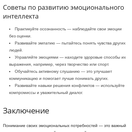
Советы по развитию эмоционального
интеллекта
Практикуйте осознанность — наблюдайте свои эмоции
без оценки.
Развивайте эмпатию — пытайтесь понять чувства других
людей.
Управляйте эмоциями — находите здоровые способы их
выражения, например, через творчество или спорт.
Обучайтесь активному слушанию — это улучшает
коммуникацию и помогает лучше понимать других.
Развивайте навыки решения конфликтов — используйте
компромиссы и уважительный диалог.
Заключение
Понимание своих эмоциональных потребностей — это важный