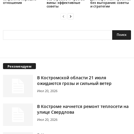
отношения
вины: эффективные
без выгорания: советы
советы
и стратегии
Рекомендуем
В Костромской области 21 июля
ожидаются грозы и сильный ветер
Июл 20, 2026
В Костроме начнется ремонт теплосети на
улице Свердлова
Июл 20, 2026