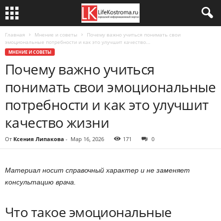
Главная
Мнение и советы
Почему важно учиться понимать свои
эмоциональные потребности и как это улучшит качество...
МНЕНИЕ И СОВЕТЫ
Почему важно учиться
понимать свои эмоциональные
потребности и как это улучшит
качество жизни
От
Ксения Липакова
-
Мар 16, 2026
171
0
Материал носит справочный характер и не заменяет
консультацию врача.
Что такое эмоциональные