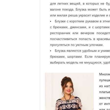
для летних вещей, в которых не б
вагоне поезда. Блузка может быть 
или милая рюша украсит изделие и 
Блузки с коротким рукавом в этн
с брюками, джинсами, и с шортами
ресторанчик или вечером посиде
посчастливиться попасть в красив
прогуляться по уютным улочкам.
Блузка является удобным и унив
брюками, шортами. Если планируе
выбирать модель не мнущуюся, удо
Мног
путеше
из нат
плать
женств
от инт
или пл