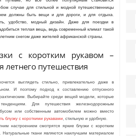
ой путевке, но все более популярным становится
юбом случае для стильной и модной путешественницы
нем должны быть вещи и для дороги, и для отдыха.
ть, удобство, модный дизайн. Даже для поездки в
адобиться теплая вещь, ведь современный климат такой
 летним снегом даже жителей африканской страны.
узки с коротким рукавом –
я летнего путешествия
очется выглядеть стильно, привлекательно даже в
льном. И поэтому подход к составлению отпускного
практическим. Выбирайте среди вещей модели, которые
тенденциям. Для путешествия железнодорожным
обусом или собственным автомобилем можно вместо
ть блузку с короткими рукавами
, стильную и удобную.
тним настроением смотрятся яркие блузки с коротким
на. Натуральные ткани являются наилучшим материалом