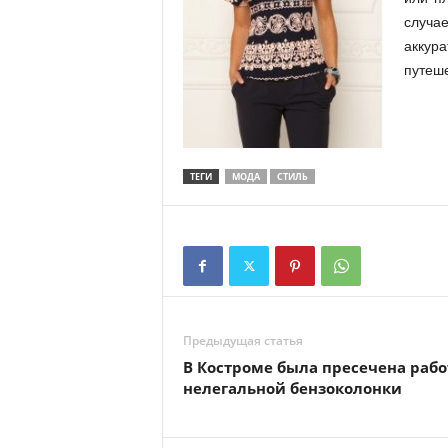
случ
аккур
путеш
ТЕГИ
МОДА
СТИЛЬ
Предыдущая статья
В Костроме была пресечена рабо
нелегальной бензоколонки