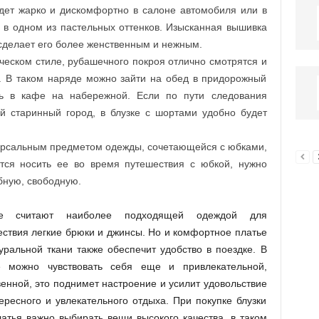
удет жарко и дискомфортно в салоне автомобиля или в
и в одном из пастельных оттенков. Изысканная вышивка
сделает его более женственным и нежным.
ическом стиле, рубашечного покроя отлично смотрятся и
. В таком наряде можно зайти на обед в придорожный
ть в кафе на набережной. Если по пути следования
ый старинный город, в блузке с шортами удобно будет
ерсальным предметом одежды, сочетающейся с юбками,
тся носить ее во время путешествия с юбкой, нужно
бную, свободную.
ие считают наиболее подходящей одеждой для
ствия легкие брюки и джинсы. Но и комфортное платье
уральной ткани также обеспечит удобство в поездке. В
е можно чувствовать себя еще и привлекательной,
енной, это поднимет настроение и усилит удовольствие
ересного и увлекательного отдыха. При покупке блузки
атья важно выбирать вещи высокого качества, в таком