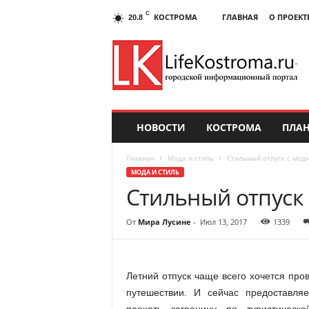
C
КОСТРОМА
ГЛАВНАЯ
О ПРОЕКТ
20.8
НОВОСТИ
КОСТРОМА
ПЛАН
Главная
Мода и стиль
Стильный отпуск с мод
МОДА И СТИЛЬ
Стильный отпуск
От
Мира Лусине
-
Июл 13, 2017
1339
Летний отпуск чаще всего хочется пров
путешествии. И сейчас предоставля