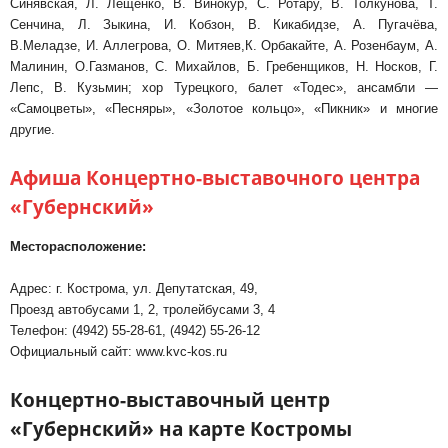
Синявская, Л. Лещенко, В. Винокур, С. Ротару, В. Толкунова, Т.
Сенчина, Л. Зыкина, И. Кобзон, В. Кикабидзе, А. Пугачёва,
В.Меладзе, И. Аллегрова, О. Митяев,К. Орбакайте, А. Розенбаум, А.
Малинин, О.Газманов, С. Михайлов, Б. Гребенщиков, Н. Носков, Г.
Лепс, В. Кузьмин; хор Турецкого, балет «Тодес», ансамбли —
«Самоцветы», «Песняры», «Золотое кольцо», «Пикник» и многие
другие.
Афиша Концертно-выставочного центра
«Губернский»
Месторасположение:
Адрес: г. Кострома, ул. Депутатская, 49,
Проезд автобусами 1, 2, тролейбусами 3, 4
Телефон: (4942) 55-28-61, (4942) 55-26-12
Официальный сайт: www.kvc-kos.ru
Концертно-выставочный центр
«Губернский» на карте Костромы