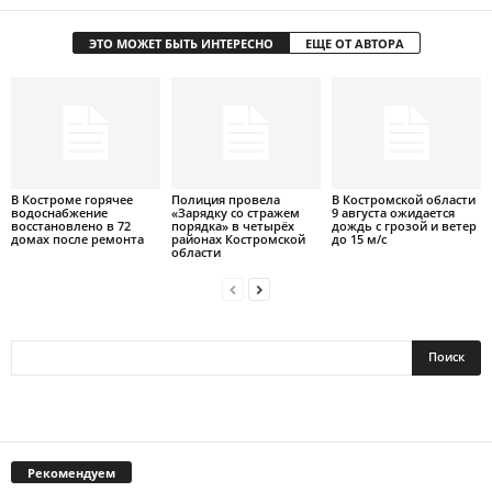
ЭТО МОЖЕТ БЫТЬ ИНТЕРЕСНО
ЕЩЕ ОТ АВТОРА
В Костроме горячее
Полиция провела
В Костромской области
водоснабжение
«Зарядку со стражем
9 августа ожидается
восстановлено в 72
порядка» в четырёх
дождь с грозой и ветер
домах после ремонта
районах Костромской
до 15 м/с
области
Рекомендуем