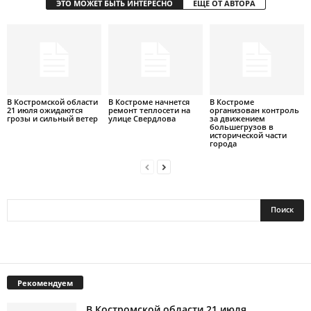
ЭТО МОЖЕТ БЫТЬ ИНТЕРЕСНО
ЕЩЕ ОТ АВТОРА
В Костромской области
В Костроме начнется
В Костроме
21 июля ожидаются
ремонт теплосети на
организован контроль
грозы и сильный ветер
улице Свердлова
за движением
большегрузов в
исторической части
города
Рекомендуем
В Костромской области 21 июля